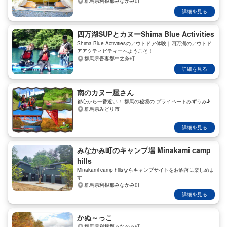
群馬県利根郡みなかみ町
詳細を見る
四万湖SUPとカヌーShima Blue Activities
Shima Blue Activitiesのアウトドア体験｜四万湖のアウトド
アアクティビティーへようこそ！
群馬県吾妻郡中之条町
詳細を見る
南のカヌー屋さん
都心から一番近い！ 群馬の秘境の プライベートみずうみ♪
群馬県みどり市
詳細を見る
みなかみ町のキャンプ場 Minakami camp
hills
Minakami camp hillsならキャンプサイトをお洒落に楽しめま
す
群馬県利根郡みなかみ町
詳細を見る
かぬ～っこ
群馬県利根郡みなかみ町