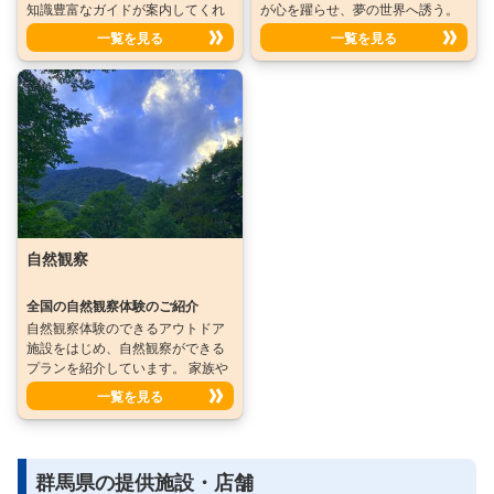
知識豊富なガイドが案内してくれ
が心を躍らせ、夢の世界へ誘う。
るので、自分で情報収集する必要
家族や恋人との特別な時間を演出
一覧を見る
一覧を見る
がなく、安心して旅行を楽しめま
する、輝く感動の夜をお楽しみく
す。
ださい。
自然観察
全国の自然観察体験のご紹介
自然観察体験のできるアウトドア
施設をはじめ、自然観察ができる
プランを紹介しています。 家族や
グループの旅行時に自然観察を楽
一覧を見る
しんだり、全国でお気に入りのプ
ランを見つけて遊びに出かけてみ
ては如何でしょうか♪
群馬県の提供施設・店舗