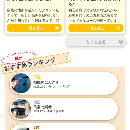
る♪
自然の地形を活かしたアクティビ
初心者向けの穏やかな流れから、
ティで、新しい高みを目指しませ
経験者向けの迫力ある急流まで、
んか？初心者から経験者まで、沢
さまざまなコースが揃っていま
登りの技術や装備、コースの紹介
す。川下りの楽しさを共有し、自
一覧を見る
一覧を見る
など、包括的な情報が揃っていま
然との調和を感じながら、新たな
す。自然の迫力を感じながら、安
冒険の舞台に足を踏み入れましょ
全かつ楽しい沢登りを提案し、冒
う。
険者の心をくすぐります。
1位
宿根木 はんぎり
佐渡,たらい船,クルージング
2位
民宿 七浦壮
佐渡,観光,体験付き宿泊
3位