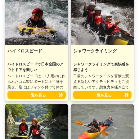
のゴムボートに乗り、皆で力を合
フランスでヨーロッパでは古くか
わせてパドルを漕ぎ激流を下るウ
ら親しまれており、今では世界中
ォータースポーツです。(お客様7
で楽しまれています♪ 水流により
名 ガイド1名） ラフティングツアー
削られてできた岩から天然のウォ
にはボート1艇につきリバーガイド
ータースライダーを滑って遊んだ
が1名同乗し、スタート前には乗り
り、大きな天然プールに飛び込ん
方・漕ぎ方など説明いたしますの
で泳いだり、大自然との一体感＆
で初心者でも安心してご参加いた
スリルを味わえるリバースポーツ
だけます。
です。
ハイドロスピード
シャワークライミング
ハイドロスピードで日本全国のア
シャワークライミングで爽快感を
ウトドアを楽しい
感じよう！
ハイドロスピードは、1人用のに作
日常のシャワータイムを冒険に変
られたゴム製にボートに上半身を
える新しいアクティビティをご提
乗せ、足にはフィンを付けて体の
案しています。想像力を掻き立て
バランスをとりながら川の急流を
るシャワーヘッドの水しぶきが、
一覧を見る
一覧を見る
下って行く川版ボディボードで
まるで山の清流を感じさせてくれ
す。 ラフティングが団体スポーツ
ることでしょう。冒険心をくすぐ
だとすれば、ハイドロスピードは
るこの新しいスポーツで、毎日の
個人スポーツになります。 水面ギ
シャワータイムがエキサイティン
リギリの目線のため、迫力倍増！
グな冒険に変わります。シャワー
体感速度はラフティングの比では
クライミングで新たな高みを目指
ありません！！ 全身で波を感じな
し、日常にスリリルをプラスしま
がら進む究極のリバースポーツ、
しょう！