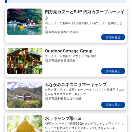
四万湖カヌーとSUP 四万カヌーブルーレイ
ク
四万カヌーでお勧め 四万湖の美しい湖でカヌーを満喫しよ
う
群馬県吾妻郡中之条町
詳細を見る
Outdoor Cottage Group
プライベート空間で アウトドアを満喫
群馬県吾妻郡嬬恋村
詳細を見る
みなかみユネスコサマーキャンプ
自然と共に学び、成長するサマーキャンプ｜一般社団法人み
なかみユネスコサマーキャンプ
群馬県利根郡みなかみ町
詳細を見る
水上キャンプ場Tipi
《宿泊パッケージ》豪華BBQ付きのグランピング宿泊で少し
リッチでお洒落なアウトドアキャンプしませんか～♪