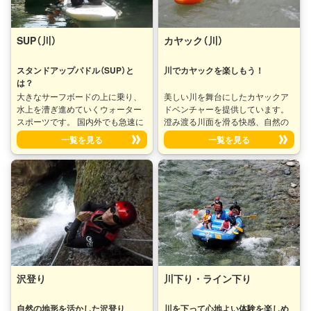
それがハイドロスピードです♪ ※ラ
イフジャケットを装着しますの
で、泳げない方でも安心してご参
SUP（川）
カヤック（川）
加いただけます。また、ガイドが
操作方法及び安全指導後に、先導
スタンドアップパドル（SUP）と
川でカヤックを楽しもう！
して川を下って行きます。
は？
大きなサーフボードの上に乗り、
美しい川を舞台にしたカヤックア
水上を漕ぎ進めていくウォーター
ドベンチャーを提供しています。
スポーツです。 国内外でも急速に
澄み渡る川面を滑る快感、自然の
人気が高まっている新感覚のアク
息吹を感じながら川下りを楽しむ
一覧を見る
一覧を見る
ティビティです！ 波に乗ることは
至福のひと時をお約束します。 川
もちろん、水面上をゆったりとク
の流れに身を委ね、自然との調和
ルージング、慣れてくれば 友達と
を感じながら究極のカヤック体験
レースしたりも出来ちゃいます♪
をしてみませんか？新しい冒険の
また、不安定なボートの上にのっ
扉がここに開かれています。
てバランスをとることでフィット
ネス効果もあります。 性別や年齢
層を問わず、幅広い世代の方にお
楽しみいただけること間違いなし
です♪
沢登り
川下り・ライン下り
自然の地形を活かした沢登り
川を下って心地よい体験を楽しめ