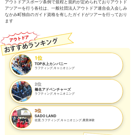
アウトドアスポーツ条例で規程と規約が定められておりアウトド
アツアーを行う各社は、一般社団法人アウトドア連合会入会しみ
なかみ町独自のガイド資格を有したガイドがツアーを行っており
ます
1位
TOP水上カンパニー
ラフティング,キャニオニング
2位
榛名アドベンチャーズ
ラフティング,キャニオニング
3位
SADO LAND
佐渡,ラフティング,キャニオニング,農業体験