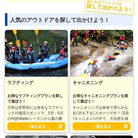
人気のアウトドアを探して出かけよう！
ラフティング
キャニオニング
お得なラフティングプランを探し
お得なキャニオニングプランを探
て遊ぼう！
して遊ぼう！
日本は世界的にも有名なラフティ
キャニオニングは単体で滑らかな
ングの激流スポットで、5月・6月
岩（沢を下る）スポーツです！ 渓谷
のHighWaterシーズンから夏の爽
（キャニオン）の中で、大自然を感
快なラフティング、秋の紅葉を見
じながら川や沢の流れとともに自
一覧を見る
一覧を見る
ながらのラフティングとコースは
分の体一つで渓谷を下るアウトド
様々。 ラフティングは、8人乗り
アアクティビティです。 発祥地は