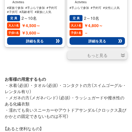
でも初心者でもご利用いただけま
者でもご利用いただけます(^^♪ ご
Activities
Activities
す(^^♪ ご家族でも参加可能のSUP
家族でも参加可能のSUPは小学生
#家族で参加
#手ぶらで参加
#予約可
#手ぶらで参加
#予約可
#女性に人気
は小学生以上であればOKです。
以上であればOKです。 SUPとは
#子供可
#高齢者可
#家族に人気
#子供に人気
#女性に人気
#男性に人気
SUPとは大きなサーフボードの上
大きなサーフボードの上に乗り水
2～10名
2～10名
定 員
定 員
に乗り水上を漕ぎ進めていくお洒
上を漕ぎ進めていくお洒落なウォ
￥4,500～
￥4,800～
大人1名
大人1名
落なウォータースポーツです。 国
ータースポーツです。 国内外でも
￥3,600～
－
内外でも急速に人気が高まってい
急速に人気が高まっている新感覚
子供1名
子供1名
る新感覚のアクティビティです！
のアクティビティです！ 波に乗る
詳細を見る
詳細を見る
波に乗ることはもちろん、水面上
ことはもちろん、水面上をゆった
をゆったりとクルージング、慣れ
りとクルージング、慣れてくれば
てくれば 友達とレースしたりも出
友達とレースしたりも出来ちゃい
来ちゃいます♪ また、不安定なボ
ます♪ また、不安定なボートの上
ートの上にのってバランスをとる
にのってバランスをとることでフ
ことでフィットネス効果もありま
ィットネス効果もあります。 性別
す。 性別や年齢層を問わず、幅広
や年齢層を問わず、幅広い世代の
お客様の用意するもの
い世代の方にお楽しみいただける
方にお楽しみいただけること間違
・水着（必須）・タオル（必須）・コンタクトの方（スイムゴーグル・
こと間違いなしです♪ あなたもス
いなしです♪ あなたもスタンドア
レンタル有り）
タンドアップパドル（SUP）水上湖
ップパドル（SUP）水上湖面散歩を
面散歩を体験してみては？ 開催期
体験してみては？ 開催期間 4月～
・メガネの方（メガネバンド）（必須）・ラッシュガードや撥水性の
間 4月～11月迄【四万湖SUPコー
11月迄【四万湖SUPコース】
ある化繊衣類
ス】
・濡れても良いスニーカーやアウトドアサンダル（クロックス及び
かかとの固定できないものは不可）
【あると便利なもの】