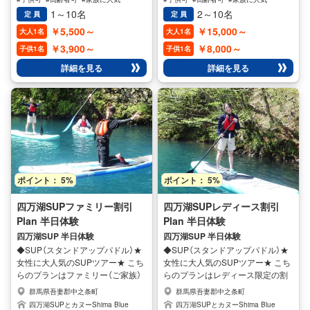
#子供に人気
#女性に人気
#男性に人気
#子供に人気
#女性に人気
#男性に人気
お洒落なウォータースポーツで
クルージング、慣れてくれば 友達
1～10名
2～10名
定 員
定 員
す。 国内外でも急速に人気が高ま
とレースしたりも出来ちゃいます
￥5,500～
￥15,000～
大人1名
大人1名
っている新感覚のアクティビティ
♪ また、不安定なボートの上にの
￥3,900～
￥8,000～
です！ 波に乗ることはもちろん、
ってバランスをとることでフィッ
子供1名
子供1名
水面上をゆったりとクルージン
トネス効果もあります。 性別や年
詳細を見る
詳細を見る
グ、慣れてくれば 友達とレースし
齢層を問わず、幅広い世代の方に
たりも出来ちゃいます♪ また、不
お楽しみいただけること間違いな
安定なボートの上にのってバラン
しです♪ あなたもお洒落なアウト
スをとることでフィットネス効果
ドアアクティビティースタンドア
もあります。 性別や年齢層を問わ
ップパドル（SUP）四万湖コースを
ず、幅広い世代の方にお楽しみい
体験してみては？ 開催期間 4月～
ただけること間違いなしです♪ あ
11月【四万湖カヌーコース】
なたもスタンドアップパドル
（SUP）水上湖面散歩を体験してみ
ポイント： 5%
ポイント： 5%
ては？ 開催期間 4月～11月迄【四
万湖SUPコース】
四万湖SUPファミリー割引
四万湖SUPレディース割引
Plan 半日体験
Plan 半日体験
四万湖SUP 半日体験
四万湖SUP 半日体験
◆SUP（スタンドアップパドル）★
◆SUP（スタンドアップパドル）★
女性に大人気のSUPツアー★ こち
女性に大人気のSUPツアー★ こち
らのプランはファミリー（ご家族）
らのプランはレディース限定の割
限定の割引プランです。 四万湖の
引プランです。 四万湖の大自然を
群馬県吾妻郡中之条町
群馬県吾妻郡中之条町
大自然を満喫できるSUPはどなた
満喫できるSUPはどなたでも初心
四万湖SUPとカヌーShima Blue
四万湖SUPとカヌーShima Blue