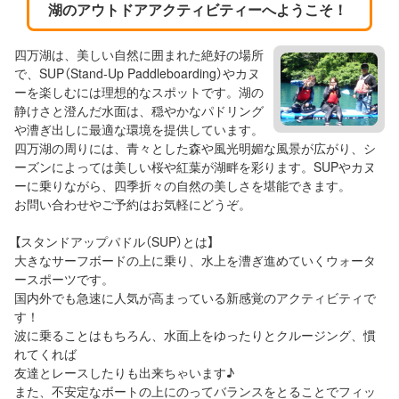
湖のアウトドアアクティビティーへようこそ！
四万湖は、美しい自然に囲まれた絶好の場所
で、SUP（Stand-Up Paddleboarding）やカヌ
ーを楽しむには理想的なスポットです。湖の
静けさと澄んだ水面は、穏やかなパドリング
や漕ぎ出しに最適な環境を提供しています。
四万湖の周りには、青々とした森や風光明媚な風景が広がり、シ
ーズンによっては美しい桜や紅葉が湖畔を彩ります。SUPやカヌ
ーに乗りながら、四季折々の自然の美しさを堪能できます。
お問い合わせやご予約はお気軽にどうぞ。
【スタンドアップパドル（SUP）とは】
大きなサーフボードの上に乗り、水上を漕ぎ進めていくウォータ
ースポーツです。
国内外でも急速に人気が高まっている新感覚のアクティビティで
す！
波に乗ることはもちろん、水面上をゆったりとクルージング、慣
れてくれば
友達とレースしたりも出来ちゃいます♪
また、不安定なボートの上にのってバランスをとることでフィッ