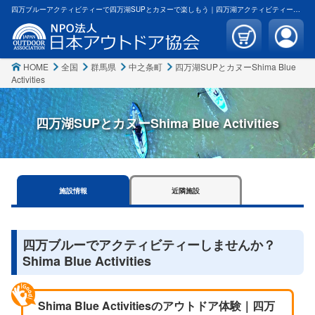
四万ブルーアクティビティーで四万湖SUPとカヌーで楽しもう｜四万湖アクティビティー｜その他キャンプBBQとラフティングキャニオニングをしませんか？Shima Blue Activities | 日本アウトドア協会
HOME
全国
群馬県
中之条町
四万湖SUPとカヌーShima Blue
Activities
四万湖SUPとカヌーShima Blue Activities
施設
情報
近隣
施設
四万ブルーでアクティビティーしませんか？
Shima Blue Activities
Shima Blue Activitiesのアウトドア体験｜四万