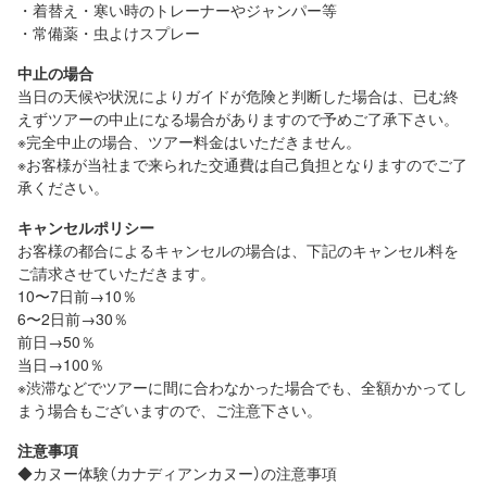
・着替え・寒い時のトレーナーやジャンパー等
・常備薬・虫よけスプレー
中止の場合
当日の天候や状況によりガイドが危険と判断した場合は、已む終
えずツアーの中止になる場合がありますので予めご了承下さい。
※完全中止の場合、ツアー料金はいただきません。
※お客様が当社まで来られた交通費は自己負担となりますのでご了
承ください。
キャンセルポリシー
お客様の都合によるキャンセルの場合は、下記のキャンセル料を
ご請求させていただきます。
10〜7日前→10％
6〜2日前→30％
前日→50％
当日→100％
※渋滞などでツアーに間に合わなかった場合でも、全額かかってし
まう場合もございますので、ご注意下さい。
注意事項
◆カヌー体験（カナディアンカヌー）の注意事項