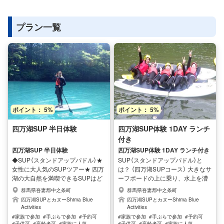
プラン一覧
ポイント： 5%
ポイント： 5%
四万湖SUP 半日体験
四万湖SUP体験 1DAY ランチ
付き
四万湖SUP 半日体験
四万湖SUP体験 1DAY ランチ付き
◆SUP（スタンドアップパドル）★
SUP（スタンドアップパドル）と
女性に大人気のSUPツアー★ 四万
は？ （四万湖SUPコース） 大きなサ
湖の大自然を満喫できるSUPはど
ーフボードの上に乗り、水上を漕
なたでも初心者でもご利用いただ
ぎ進めていくウォータースポーツ
群馬県吾妻郡中之条町
群馬県吾妻郡中之条町
けます(^^♪ ご家族でも参加可能の
です。 国内外でも急速に人気が高
四万湖SUPとカヌーShima Blue
四万湖SUPとカヌーShima Blue
SUPは小学生以上であればOKで
まっている新感覚のアクティビテ
Activities
Activities
す。 SUPとは大きなサーフボード
ィすれがSUPです！ 波に乗ること
#家族で参加
#手ぶらで参加
#予約可
#家族で参加
#手ぶらで参加
#予約可
の上に乗り水上を漕ぎ進めていく
はもちろん、水面上をゆったりと
#子供可
#高齢者可
#家族に人気
#子供可
#高齢者可
#家族に人気