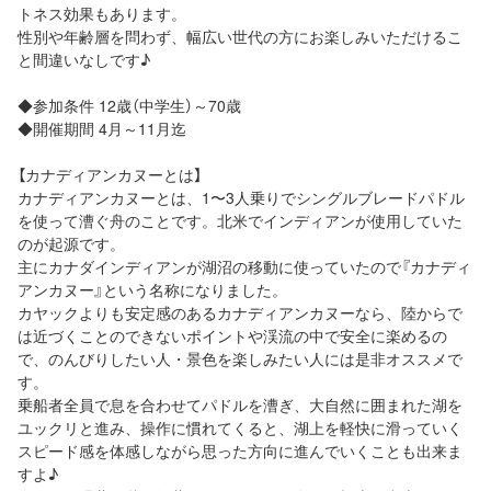
トネス効果もあります。
性別や年齢層を問わず、幅広い世代の方にお楽しみいただけるこ
と間違いなしです♪
◆参加条件 12歳（中学生）～70歳
◆開催期間 4月～11月迄
【カナディアンカヌーとは】
カナディアンカヌーとは、1〜3人乗りでシングルブレードパドル
を使って漕ぐ舟のことです。北米でインディアンが使用していた
のが起源です。
主にカナダインディアンが湖沼の移動に使っていたので『カナディ
アンカヌー』という名称になりました。
カヤックよりも安定感のあるカナディアンカヌーなら、陸からで
は近づくことのできないポイントや渓流の中で安全に楽めるの
で、のんびりしたい人・景色を楽しみたい人には是非オススメで
す。
乗船者全員で息を合わせてパドルを漕ぎ、大自然に囲まれた湖を
ユックリと進み、操作に慣れてくると、湖上を軽快に滑っていく
スピード感を体感しながら思った方向に進んでいくことも出来ま
すよ♪