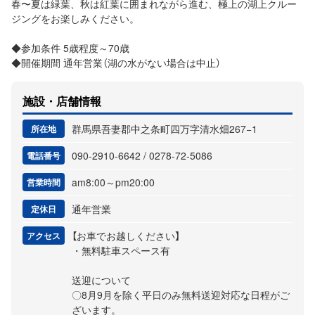
春〜夏は緑葉、秋は紅葉に囲まれながら進む、極上の湖上クルー
ジングをお楽しみください。
◆参加条件 5歳程度～70歳
◆開催期間 通年営業（湖の水がない場合は中止）
施設・店舗情報
群馬県吾妻郡中之条町四万字清水畑267−1
所在地
090-2910-6642 / 0278-72-5086
電話番号
am8:00～pm20:00
営業時間
通年営業
定休日
【お車でお越しください】
アクセス
・無料駐車スペース有
送迎について
〇8月9月を除く平日のみ無料送迎対応な日程がご
ざいます。