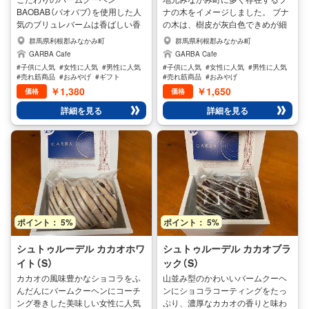
BAOBAB（バオバブ）を使用した人
ナの木をイメージしました。 ブナ
気のブリュレバームは香ばしい香
の木は、樹皮が灰白色できめが細
りとの相性は抜群で、コーヒー紅
かく独特の模様をしています。ま
群馬県利根郡みなかみ町
群馬県利根郡みなかみ町
茶に良く合う商品です。
た、ブナの森は「ブナの森に水滴は
GARBA Cafe
GARBA Cafe
いらない」と言われるほど、保水力
#子供に人気
#女性に人気
#男性に人気
#子供に人気
#女性に人気
#男性に人気
が高いのが特徴です。 うるおい豊
#売れ筋商品
#おみやげ
#ギフト
#売れ筋商品
#おみやげ
かな白いブナの木のようにイメー
￥1,380
￥1,650
価格
価格
ジした、BUNAは表面をシュガー
詳細を見る
詳細を見る
パウダーでまぶし、もちもち感を
強調しております。 このバームク
ーヘンBUNAは自慢のもっちり感
によってシュガーパウダーが良く
絡み絶妙な味わいを出していま
す。 当社のバームクーヘンは、全
て手焼きで手焼きならではの商品
ですので、柔らかさなどにばらつ
きがありますが、味・品質には全
ポイント： 5%
ポイント： 5%
く問題なく、本来の美味しさで味
わうことができます。
シュトゥルーデル カカオホワ
シュトゥルーデル カカオブラ
イト（S）
ック（S）
カカオの風味豊かなショコラをふ
山並み型のかわいいバームクーヘ
んだんにバームクーヘンにコーチ
ンにショコラコーティングをたっ
ング巻きした美味しい女性に人気
ぷり、濃厚なカカオの香りと味わ