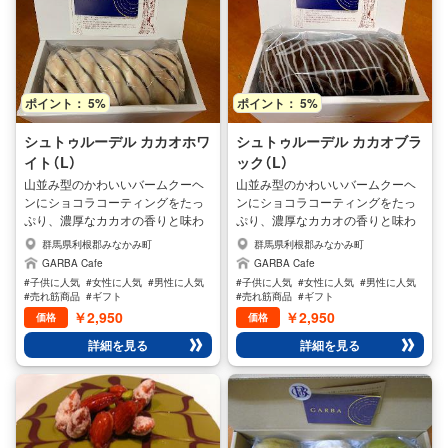
ポイント： 5%
ポイント： 5%
シュトゥルーデル カカオホワ
シュトゥルーデル カカオブラ
イト（L）
ック（L）
山並み型のかわいいバームクーヘ
山並み型のかわいいバームクーヘ
ンにショコラコーティングをたっ
ンにショコラコーティングをたっ
ぷり、濃厚なカカオの香りと味わ
ぷり、濃厚なカカオの香りと味わ
いが口の中いっぱいに広がるバー
いが口の中いっぱいに広がるバー
群馬県利根郡みなかみ町
群馬県利根郡みなかみ町
ムクーヘンです。 カカオホワイト
ムクーヘンの美味しさ。 地元の小
GARBA Cafe
GARBA Cafe
やカカオブラック、季節によって
麦、地元の卵、（生卵）当社では冷
#子供に人気
#女性に人気
#男性に人気
#子供に人気
#女性に人気
#男性に人気
は、抹茶などもご用意しておりま
凍卵を一切使用しておりません。
#売れ筋商品
#ギフト
#売れ筋商品
#ギフト
す。 オンライン注文の方 発送にあ
生卵、フレッシュ卵は風味も良く
￥2,950
￥2,950
価格
価格
たり、この商品は冷凍発送をさせ
もっちりと仕上がるんです。 地産
詳細を見る
詳細を見る
ていただきます。 配送料はお客様
地消の材料で焼き上げた、シュト
のご負担となりますので運賃表を
ゥルーデルカカオブラックの濃厚
ご参照くださいませ。 ご注文から
な味わいを是非お楽しみくださ
お届けまでは、およそ3日～4日で
い。 オンライン注文の方 発送にあ
す。日にち、時間のご指定も出来
たり、この商品は冷凍発送をさせ
ます
ていただきます。 配送料はお客様