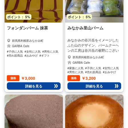
のご負担となりますので運賃表を
ご参照くださいませ。 ご注文から
お届けまでは、およそ3日～4日で
ポイント： 5%
ポイント： 5%
す。日にち、時間のご指定も出来
ます
フォンダンバーム 抹茶
みなかみ里山バーム
みなかみの谷川岳をイメージした
群馬県利根郡みなかみ町
ふた山のデザイン、バームクーヘ
GARBA Cafe
ンの工房は谷川岳の裾野にござい
#子供に人気
#女性に人気
#男性に人気
ます。谷川の美味しい空気と清ら
#売れ筋商品
#おみやげ
#ギフト
群馬県利根郡みなかみ町
かな水、そんな自然の中で作られ
GARBA Cafe
るバームクーヘンは材料にこだわ
#家族に人気
#子供に人気
#女性に人気
り、美味しい手焼きのバームクー
#男性に人気
#売れ筋商品
#おみやげ
ヘンです。 この商品は、抹茶 ほう
#ギフト
￥3,000
￥3,200
価格
価格
じ茶 卵をふんだんに使用したプレ
詳細を見る
詳細を見る
ーンの、3種類を箱詰めしていま
す。リッチなギフトとして喜ばれ
ております。