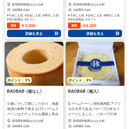
のシュトゥルーデル カカオホワイ
いが口の中いっぱいに広がるバー
群馬県利根郡みなかみ町
群馬県利根郡みなかみ町
トは、ブレイクタイムに最適で
ムクーヘンです。 カカオブラック
GARBA Cafe
GARBA Cafe
す。 パーティーやお祝いの席でも
はバームクーヘンとの相性は抜群
#子供に人気
#女性に人気
#男性に人気
#子供に人気
#女性に人気
#男性に人気
喜ばれています
でどなたにも喜ばれる味です。 電
#売れ筋商品
#ギフト
#売れ筋商品
#ギフト
子レンジで10秒～15秒（700w）で
￥2,200
￥2,200
価格
価格
温めるとさらに美味しいトロっと
詳細を見る
詳細を見る
した食感を味わえます。 オンライ
ン注文の方 発送にあたり、この商
品は冷凍発送をさせていただきま
す。 配送料はお客様のご負担とな
りますので運賃表をご参照くださ
いませ。 ご注文からお届けまで
は、およそ3日～4日です。日に
ち、時間のご指定も出来ます。
ポイント： 5%
ポイント： 5%
BAOBAB （箱なし）
BAOBAB （箱入）
小麦にそして卵にこだわり、地産
【バームクーヘンBAOBAB】 アフリ
地消の材料で焼き上げたバームク
カの大木であるバオバブの木をイ
ーヘンはナチュラルな風味と和み
メージしました。 バオバブの木
の食感です。大自然に囲まれたみ
は、樹齢数千年といわれる大木が
群馬県利根郡みなかみ町
群馬県利根郡みなかみ町
なかみ町でGARBAはバームクーヘ
多く存在し、その中には10トンも
GARBA Cafe
GARBA Cafe