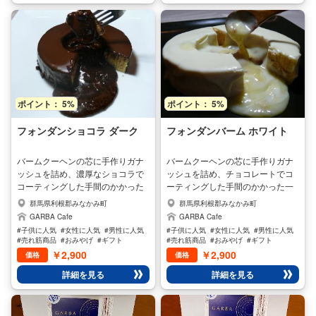
強調しております。 このバームク
ーヘンBUNAは自慢のもっちり感
によってシュガーパウダーが良く
絡み絶妙な味わいを出していま
す。 当社のバームクーヘンは、全
て手焼きで手焼きならではの商品
ですので、柔らかさなどにばらつ
きがありますが、味・品質には全
ポイント： 5%
ポイント： 5%
く問題なく、本来の美味しさで味
わうことができます。
フォンダンショコラ ダーク
フォンダンバーム ホワイト
バームクーヘンの芯に手作りガナ
バームクーヘンの芯に手作りガナ
ッシュを詰め、濃厚なショコラで
ッシュを詰め、チョコレートでコ
コーティングした手間のかかった
ーティングした手間のかかった一
一品、完全手作りの商品なので少
品。 冷やして食べれば生チョコの
群馬県利根郡みなかみ町
群馬県利根郡みなかみ町
量消費で販売しているため、売り
様な食感が楽しめる♪ 温めればと
GARBA Cafe
GARBA Cafe
切れの場合がございますのでご了
ろ～りとろけるフォンダンショコ
#子供に人気
#女性に人気
#男性に人気
#子供に人気
#女性に人気
#男性に人気
承下さいませ。 冷やせば生チョコ
ラが楽しめるバームクーヘン～
#売れ筋商品
#おみやげ
#ギフト
#売れ筋商品
#おみやげ
#ギフト
の様な食感。 温めればとろ～りと
(^^♪ お土産やプレゼントに大人気
￥2,900
￥2,900
価格
価格
ろけるフォンダンショコラが楽し
なのがこのフォンダンバームなん
詳細を見る
詳細を見る
めるバームクーヘンです。
です。