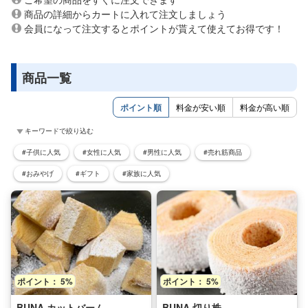
商品の詳細からカートに入れて注文しましょう
会員になって注文するとポイントが貰えて使えてお得です！
商品一覧
ポイント順
料金が安い順
料金が高い順
キーワードで絞り込む
#子供に人気
#女性に人気
#男性に人気
#売れ筋商品
#おみやげ
#ギフト
#家族に人気
ポイント： 5%
ポイント： 5%
BUNA カットバーム
BUNA 切り株