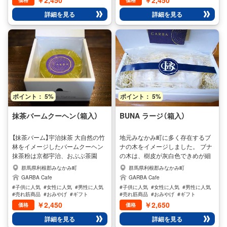
￥2,450
￥2,450
価格
価格
変喜ばれております。 和のスイー
贈り物、ホームパーティーにご利
詳細を見る
詳細を見る
ツのバームクーヘンとしてお勧め
用くださいませ。 インターネット
の一品、贈り物やお取り寄せに是
でも購入、お取り寄せも出来ます
非ご利用くださいませ。季節によ
ので、是非ご利用くださいませ。
りお届けに日数がかかる場合がご
商品は冷凍で発送致します。お手
ざいますのでご了承くださいま
元に届きましたら、冷蔵庫で1日解
せ。
凍していただければおいしくお召
し上がりいただけます。さらに常
温室温で半日ほど置いて頂くとふ
んわり感がまし、とても美味しく
ポイント： 5%
ポイント： 5%
いただけます。
抹茶バームクーヘン（箱入）
BUNA ラージ（箱入）
【抹茶バーム】宇治抹茶 大自然の竹
地元みなかみ町に多く存在するブ
林をイメージしたバームクーヘン
ナの木をイメージしました。 ブナ
抹茶粉は京都宇治、おぶぶ茶園
の木は、樹皮が灰白色できめが細
（15代続く老舗）の抹茶パウダーを
かく独特の模様をしています。ま
群馬県利根郡みなかみ町
群馬県利根郡みなかみ町
使用し独自の方法で焼き上げまし
た、ブナの森は「ブナの森に水滴は
GARBA Cafe
GARBA Cafe
た。材料も白銀鶴や大島卵をふん
いらない」と言われるほど、保水力
#子供に人気
#女性に人気
#男性に人気
#子供に人気
#女性に人気
#男性に人気
だんに使用しており、抹茶のバー
が高いのが特徴です。 うるおい豊
#売れ筋商品
#おみやげ
#ギフト
#売れ筋商品
#おみやげ
#ギフト
ムクーヘンは食べた瞬間、茶の香
かな白いブナの木のようにイメー
￥2,450
￥2,650
価格
価格
りと食感は絶妙な味わいです！
ジした、BUNAは表面をシュガー
詳細を見る
詳細を見る
パウダーでまぶし、もちもち感を