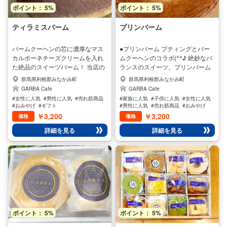
ポイント： 5%
ポイント： 5%
ティラミスバーム
プリンバーム
バームクーヘンの芯に濃厚なマス
●プリンバーム プティングとバー
カルポーネチーズクリームを入れ
ムクーヘンのコラボ(^^♪ 絶妙なバ
た絶品のスイーツバーム！ 当店の
ランスのスイーツ、プリンバーム
アトリエで手作りのバームクーヘ
は大人気の商品です。 数量限定で
群馬県利根郡みなかみ町
群馬県利根郡みなかみ町
ンはお客様の納得の行く味わいに
生産していますので、夏の時期は
GARBA Cafe
GARBA Cafe
仕上げています。 商品は冷凍販売
売り切れの場合がございますので
#女性に人気
#男性に人気
#売れ筋商品
#家族に人気
#子供に人気
#女性に人気
の為、お召し上がりになる場合
ご了承くださいませ。
#おみやげ
#ギフト
#男性に人気
#売れ筋商品
#おみやげ
は、冷蔵庫で3時間ほど解凍してお
￥3,200
￥3,200
価格
価格
召し上がりください。 オンライン
詳細を見る
詳細を見る
でご購入の場合、冷凍発送となり
ます。
ポイント： 5%
ポイント： 5%