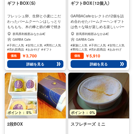
ギフトBOX（S）
ギフトBOX（12個入）
フレッシュ卵、生卵と小麦にこだ
GARBACafeセレクトの12個を詰
わったバームクーヘンはしっとり
め合わせたバームクーヘンギフト
もちもち、木の棒と鉄の棒で焼き
は色々な味が楽しめる楽しいバー
方を変え、全て手焼きのバームク
ムクーヘンギフトとなっておりま
群馬県利根郡みなかみ町
群馬県利根郡みなかみ町
ーヘンは少量消費で生産しており
す。10名以上のパーティーに最適
GARBA Cafe
GARBA Cafe
ますので、売り切れの場合がござ
な人気商品です。
#子供に人気
#女性に人気
#男性に人気
#家族に人気
#子供に人気
#女性に人気
います。 この商品は当店の自慢の
#売れ筋商品
#おみやげ
#ギフト
#男性に人気
#売れ筋商品
#おみやげ
2品です。 バオバブ、ブナ、菓子
#ギフト
￥3,700
￥5,910
価格
価格
博覧会でも賞を頂き、高い評価を
詳細を見る
詳細を見る
得ている商品となっております。
小麦は国産地元の星野製粉の白銀
鶴を使用し、卵は冷凍卵を一切使
用せず、大島卵の選別さた優良な
バームクーヘンに合う卵を使用し
ております。 美味しさの秘密は材
料と職人の細かな火加減で焼きが
あげるからなんです。 注意 100個
以上の大量発注の場合は事前にお
ポイント： 5%
ポイント： 0%
申し付けくださいませ。
2段BOX
スフレチーズ ミニ