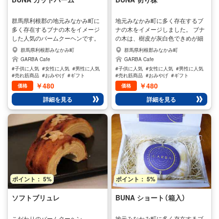
群馬県利根郡の地元みなかみ町に
地元みなかみ町に多く存在するブ
多く存在するブナの木をイメージ
ナの木をイメージしました。 ブナ
した人気のバームクーヘンです。
の木は、樹皮が灰白色できめが細
ブナの木は、樹皮が灰白色できめ
かく独特の模様をしています。ま
群馬県利根郡みなかみ町
群馬県利根郡みなかみ町
が細かく独特の模様をしていま
た、ブナの森は「ブナの森に水滴は
GARBA Cafe
GARBA Cafe
す。また、ブナの森は「ブナの森に
いらない」と言われるほど、保水力
#子供に人気
#女性に人気
#男性に人気
#子供に人気
#女性に人気
#男性に人気
水滴はいらない」と言われるほど、
が高いのが特徴です。 うるおい豊
#売れ筋商品
#おみやげ
#ギフト
#売れ筋商品
#おみやげ
#ギフト
保水力が高いのが特徴です。 うる
かな白いブナの木のようにイメー
￥480
￥480
価格
価格
おい豊かな白いブナの木のように
ジした、BUNAは表面をシュガー
詳細を見る
詳細を見る
イメージした、BUNAは表面をシ
パウダーでまぶし、もちもち感を
ュガーパウダーでまぶし、もちも
強調しております。 このバームク
ち感を強調しております。 このバ
ーヘンBUNAは自慢のもっちり感
ームクーヘンBUNAは自慢のもっ
によってシュガーパウダーが良く
ちり感によってシュガーパウダー
絡み絶妙な味わいを出していま
が良く絡み絶妙な味わいを出して
す。 当社のバームクーヘンは、全
います。 当社のバームクーヘン
て手焼きで手焼きならではの商品
は、全て手焼きで手焼きならでは
ですので、柔らかさなどにばらつ
の商品ですので、柔らかさなどに
きがありますが、味・品質には全
ポイント： 5%
ポイント： 5%
ばらつきがありますが、味・品質
く問題なく、本来の美味しさで味
には全く問題なく、本来の美味し
わうことができます。
さで味わうことができます。
ソフトブリュレ
BUNA ショート（箱入）
こだわりのバームクーヘン
地元みなかみ町に多く存在するブ