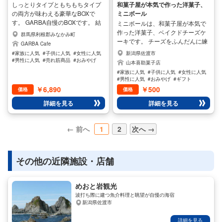
しっとりタイプともちもちタイプ
和菓子屋が本気で作った洋菓子、
の両方が味わえる豪華なBOXで
ミニボール
す。 GARBA自慢のBOXです。 結
ミニボールは、和菓子屋が本気で
婚式や出産祝い、入学式、就職祝
作った洋菓子、ベイクドチーズケ
群馬県利根郡みなかみ町
いなどによく使われております。
ーキです。 チーズをふんだんに練
GARBA Cafe
りこみ、濃厚な味わい、佐渡と国
#家族に人気
#子供に人気
#女性に人気
新潟県佐渡市
産の材料にこだわり、職人がひと
#男性に人気
#売れ筋商品
#おみやげ
山本喜助菓子店
#ギフト
つひとつ手作りしております。最
#家族に人気
#子供に人気
#女性に人気
高級な原料を贅沢に使った、濃厚
#男性に人気
#おみやげ
#ギフト
ベイクドチーズケーキは、濃厚な
￥6,890
￥500
価格
価格
のに後味すっきり♪ コーヒーや紅
詳細を見る
詳細を見る
茶はもちろん、緑茶にも牛乳にも
よく合います。 是非一度、ご賞味
ください。
← 前へ
1
2
次へ →
その他の近隣施設・店舗
めおと岩観光
波打ち際に建つ魚介料理と眺望が自慢の海宿
新潟県佐渡市
詳細を見る