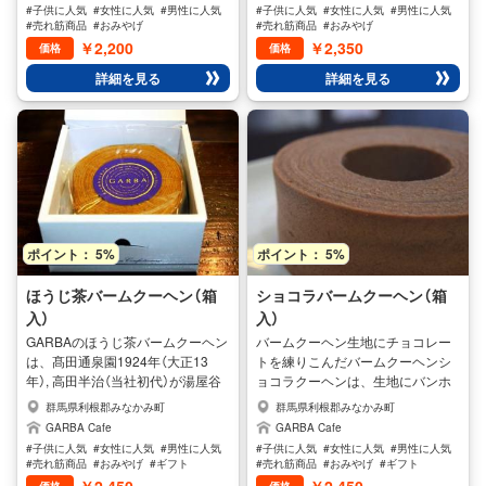
ンの工場を持ち、カフェを併設し
の水分を含む木もあります。みず
#子供に人気
#女性に人気
#男性に人気
#子供に人気
#女性に人気
#男性に人気
お客様により美味しいバームクー
みずしいバオバブの木のように、
#売れ筋商品
#おみやげ
#売れ筋商品
#おみやげ
ヘンを提供しています。 バームク
バームクーヘンBAOBABは焼き上
￥2,200
￥2,350
価格
価格
ーヘンは、木の棒でと鉄の棒を使
げています。 ※GARBAのバームク
詳細を見る
詳細を見る
い分けて焼いていきます。 その日
ーヘンのこだわりは材料にありま
の気温や湿度など、細やかな感覚
す。 地産地消の小麦（白銀鶴）薄力
で焼くためには清らかな清流と空
粉は国内では大変貴重でグルテン
気の澄んでいる場所が良いと考え
も少なく良いとさております。卵
て、大自然あふれるみなかみ町に
も地元の卵やさん大島卵のフレッ
拠点に選び、最初に焼き上げてお
シュでバームクーヘンに良く合う
客様から評価されているのがこの
卵を厳選し生卵だけを使用、さら
BAOBAB（バオバブ）なんです。 一
に全て独自の手焼き製法でやいて
度食べたらまた食べたいと思うバ
おります。 その日の温度や湿度、
ポイント： 5%
ポイント： 5%
ームクーヘンを日々作り、お客様
窯の微調整をし専門の焼き職人が
にお届けしております。 他にも、
お客様の側に立ち心をこめて焼い
BUNA（ブナ）もお勧めです
ています。インターネット販売や
ほうじ茶バームクーヘン（箱
ショコラバームクーヘン（箱
お取り寄せなどもございますので
入）
入）
是非ご利用くださいませ
GARBAのほうじ茶バームクーヘン
バームクーヘン生地にチョコレー
は、髙田通泉園1924年（大正13
トを練りこんだバームクーヘンシ
年）, 高田半治（当社初代）が湯屋谷
ョコラクーヘンは、生地にバンホ
長通にて髙田屋創業. 京番茶の製造
ーテンショコラパウダーをふんだ
群馬県利根郡みなかみ町
群馬県利根郡みなかみ町
元から直接仕入れて当社のアトリ
ん使用しています。 香り高いショ
GARBA Cafe
GARBA Cafe
エにて、バームクーヘンを製造販
コラのクーヘンはティータイムに
#子供に人気
#女性に人気
#男性に人気
#子供に人気
#女性に人気
#男性に人気
売しています。 そのため、味わい
癒しのひと時を過ごせるバームク
#売れ筋商品
#おみやげ
#ギフト
#売れ筋商品
#おみやげ
#ギフト
の深い仕上がりとなっており、大
ーヘンケーキです。 プレゼントや