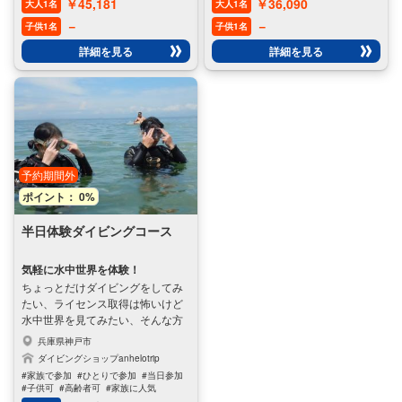
￥45,181
￥36,090
大人1名
大人1名
ーの引率のもと、水深18mまでの
の公認ショップで、完全送迎のダ
ダイビングが可能になります。初
イビングショップです。「最高のサ
－
－
子供1名
子供1名
心者の方でも安心してご参加いた
ービス」で「最高の体験」をお客様
詳細を見る
詳細を見る
だけるよう、少人数制で丁寧に指
に提供し、憧れを叶えます。追加
導いたします。美しい海の世界を
費用一切なし、押し売り一切な
体験し、新しい趣味を見つけませ
し。ライセンス取得後も様々なダ
んか？
イビング旅行をご提案させていた
だきます。座学から実技まで24時
間フルサポート。講習地は近場で
も沖縄でも対応可能です。
予約期間外
ポイント： 0%
半日体験ダイビングコース
気軽に水中世界を体験！
ちょっとだけダイビングをしてみ
たい、ライセンス取得は怖いけど
水中世界を見てみたい、そんな方
にぴったりのコースです。まずは
兵庫県神戸市
気軽に体験ダイビングをお試しく
ダイビングショップanhelotrip
ださい。午前コース（8:00～12:00）
#家族で参加
#ひとりで参加
#当日参加
と午後コース（13:00～17:00）をご
#子供可
#高齢者可
#家族に人気
用意しております。
#女性に人気
#男性に人気