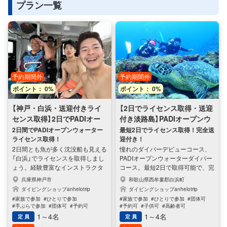
プラン一覧
予約期間外
予約期間外
ポイント： 0%
ポイント： 0%
【神戸・白浜・送迎付きライ
【2日でライセンス取得・送迎
センス取得】2日でPADIオー
付き淡路島】PADIオープンウ
プンウォーターライセンス取
ォータコース
2日間でPADIオープンウォーター
最短2日でライセンス取得！完全送
ライセンス取得！
迎付き！
得
2日間とも魚が多く沈没船も見える
憧れのダイバーデビューコース、
「白浜」でライセンスを取得しまし
PADIオープンウォーターダイバー
ょう。経験豊富なインストラクタ
コース。最短2日で取得可能で、完
ーが、送迎付きで丁寧に指導いた
全送迎付きです。世界一の信頼度
兵庫県神戸市
和歌山県西牟婁郡白浜町
します。PADIオープンウォーター
を誇るPADIのライセンスを取得で
ダイビングショップanhelotrip
ダイビングショップanhelotrip
ライセンスは、世界共通の国際ラ
きます。ダイビングの楽しみはス
#家族で参加
#ひとりで参加
#家族で参加
#ひとりで参加
#団体可
イセンスです。このコースを修了
クール選びで大きく変わります。
#手ぶらで参加
#団体可
#予約可
#予約可
#子供可
#高齢者可
すると、ダイビングの基礎知識と
ダイビングショップanhelotripは、
#子供可
#高齢者可
#家族に人気
#ペット可
#家族に人気
#女性に人気
1～4名
1～4名
定 員
定 員
#子供に人気
#女性に人気
#男性に人気
#男性に人気
スキルを習得し、インストラクタ
世界最大のダイビング団体「PADI」