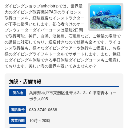
ダイビングショップanhelotripでは、世界最
大のダイビング教育機関PADIのライセンス
取得コースを、経験豊富なインストラクター
が丁寧に指導いたします。初心者向けのオー
プンウォーターダイバーコースは最短2日間
で取得可能。神戸、白浜、淡路島、石垣島など、ご希望の場所で
の講習に対応しており、送迎付きなので移動も楽々です。ライセ
ンス取得後も、様々なダイビングツアーや旅行をご提案し、お客
様のダイビングライフをトータルでサポートします。また、気軽
にダイビングを体験できる半日体験ダイビングコースもご用意し
ております。美しい海の世界を覗いてみませんか？
施設・店舗情報
兵庫県神戸市東灘区北青木3-13-10 甲南青木コー
所在地
ポラス205
080-3749-0638
電話番号
10時～20時
営業時間