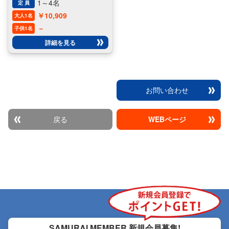
1～4名
定 員
￥10,909
大人1名
－
子供1名
詳細を見る
お問い合わせ
戻る
WEBページ
SAMURAI MEMBER
新規会員募集!