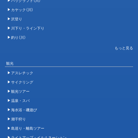
パックラフト（川）
カヤック（川）
沢登り
川下り・ライン下り
釣り（川）
観光
アスレチック
サイクリング
観光ツアー
温泉・スパ
海水浴・磯遊び
潮干狩り
島巡り・離島ツアー
ライトアップ・イルミネーション