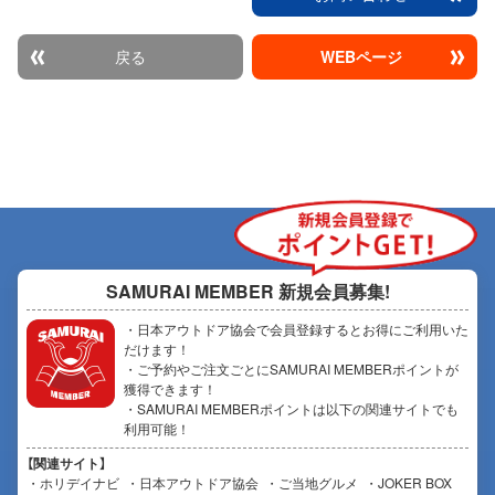
遭遇率95％！！！ 亀探索後に沈没
船にてシュノーケル。 インターネ
ットに掲載されていない当店独自
戻る
WEBページ
の【マル秘ポイント】です。 沖縄
NO1って言っても過言じゃない位
感動します！ マリンアクティビテ
ィも7種類どれでも乗り放題・遊び
放題！！！ 1：ジェットツーリン
グ 2：バナナボート 3：BIGマーブ
ル 4：スリラー 5：SAP 6：シュノ
ーケル 7:ウェイクボード 是非体験
したい方はお問い合わせくださ
い！！！ ※海洋状況に応じてポイ
ントは変更します。 慶良間諸島↓
SAMURAI MEMBER
新規会員募集!
◇亀村•沈没船 海洋状況良好南風以
外風速4以下 ◇サンゴ畑 海洋状況
・日本アウトドア協会で会員登録するとお得にご利用いた
普通 風速4~6 宜野湾マリーナ近郊
だけます！
↓ ◇マリーナ近郊サンゴ畑 海洋状
・ご予約やご注文ごとにSAMURAI MEMBERポイントが
況悪し 風速4~8 一押しは亀村で
獲得できます！
す。 ネットにも載っていない当店
・SAMURAI MEMBERポイントは以下の関連サイトでも
だけのツアーですので感動しま
利用可能！
す。
【関連サイト】
ホリデイナビ
日本アウトドア協会
ご当地グルメ
JOKER BOX