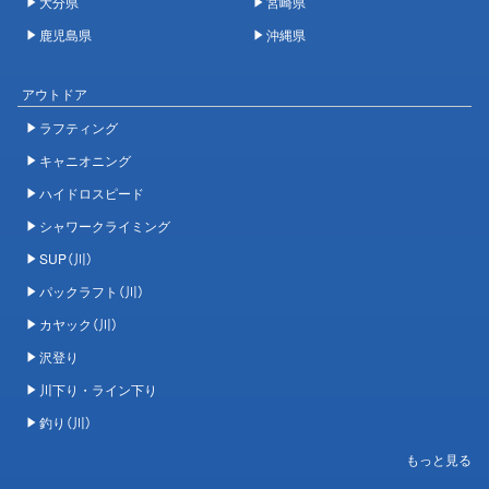
大分県
宮崎県
鹿児島県
沖縄県
アウトドア
ラフティング
キャニオニング
ハイドロスピード
シャワークライミング
SUP（川）
パックラフト（川）
カヤック（川）
沢登り
川下り・ライン下り
釣り（川）