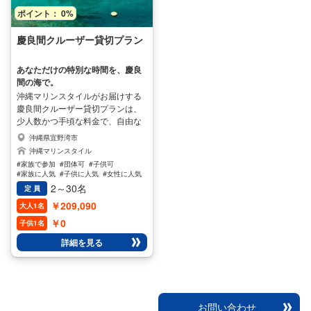
い海を舞台に、忘れられない思い
ポイント： 0%
出を作りませんか？ 【追加オプシ
ョン】 多数そろえておりますので
慶良間クルーザー貸切プラン
お問い合わせください！！
あなただけの特別な時間を、慶良
間の海で。
沖縄マリンスタイルがお届けする
慶良間クルーザー貸切プランは、
少人数かつ手頃な料金で、自由な
時間に60分からクルージングをお
沖縄県宜野湾市
楽しみいただけます。スタッフが
沖縄マリンスタイル
丁寧にプランをご提案し、お客様
#家族で参加
#団体可
#子供可
の特別な一日を演出します。誕生
#家族に人気
#子供に人気
#女性に人気
日や記念日などのサプライズにも
#男性に人気
2～30名
定 員
最適で、大切な人との忘れられな
￥209,090
大人1名
い思い出作りをお手伝いします。
慶良間を知り尽くしたスタッフ
￥0
子供1名
が、その日の最適なクルーズスポ
詳細を見る
ットへご案内。広々とした開放感
のあるスカイデッキも魅力です。
！！！宜野湾マリンスタイル限定
慶良間探索ツアープラン！！！も
あります 【幻のスポット☆秘境亀
お問い合わせ
村☆】にて亀と一緒に泳げます。