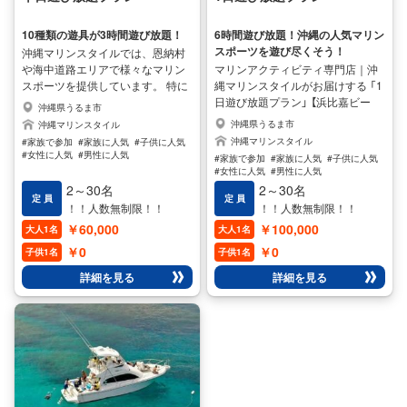
10種類の遊具が3時間遊び放題！
6時間遊び放題！沖縄の人気マリン
スポーツを遊び尽くそう！
沖縄マリンスタイルでは、恩納村
や海中道路エリアで様々なマリン
マリンアクティビティ専門店｜沖
スポーツを提供しています。 特に
縄マリンスタイルがお届けする 「1
人気なのが！！！「半日遊び放題プ
日遊び放題プラン」 【浜比嘉ビー
沖縄県うるま市
ラン」！！！ 1:ジェットツーリン
チ・宜野湾マリーナ開催】にて開催
沖縄県うるま市
沖縄マリンスタイル
グ 2:フライボード 3:ホバーボード
中！！ ご希望の開催場所おお伝え
沖縄マリンスタイル
#家族で参加
#家族に人気
#子供に人気
4:ウェイクボード 5:バナナボート
ください。 なんと6時間もの間、
#女性に人気
#男性に人気
#家族で参加
#家族に人気
#子供に人気
6:BIGマーブル 7:スリラー 8:サイ
10種類の人気マリンスポーツを心
#女性に人気
#男性に人気
ドワインダー 9:ミニマーブル
ゆくまでお楽しみいただける贅沢
2～30名
2～30名
10:SAPの、 10種類のマリンスポ
定 員
なプランです。 1:ジェットツーリ
定 員
！！人数無制限！！
！！人数無制限！！
ーツを3時間遊び放題でお楽しみい
ング 2:フライボード 3:ホバーボー
￥60,000
￥100,000
大人1名
大人1名
ただけます。 グループやご家族で
ド 4:ウェイクボード 5:バナナボー
思いっきり楽しむのに最適です。
ト 6:BIGマーブル 7:スリラー 8:サ
￥0
￥0
子供1名
子供1名
【追加オプション】 多数そろえてお
イドワインダー 9:ミニマーブル
詳細を見る
詳細を見る
りますのでお問い合わせくださ
10:SAP ジェットツーリングで爽
い！！
快に海を駆け抜けたり、フライボ
ードやホバーボードで空を飛ぶよ
うな体験をしたり、バナナボート
やマーブル、スリラー、サイドワ
インダーといった定番のアクティ
ビティで仲間と盛り上がったり
と、遊び方は無限大！沖縄の美し