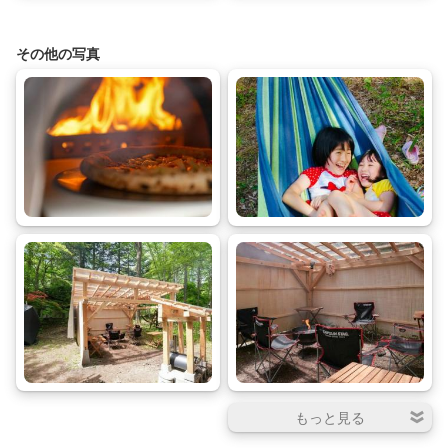
出来ます。
OK。（食材、着火剤、薪や炭の販
剤、薪や炭の販売店は、予約後メ
売店は、予約後メールで案内しま
ールで案内します） 設備は全て庭
その他の写真
す） 設備は全て庭に常設、滞在中
に常設、滞在中朝7時～夜10時ま
朝7時～夜10時まで自由にご利用
で自由にご利用いただけます。炭
いただけます。 炭や薪のつけ方、
や薪のつけ方なども事前のメール
野外サウナの使い方なども事前の
で案内するので初心者の方でも安
メールで案内するので初心者の方
心。屋根付きBBQスペースも用意
でも安心。 屋根付きBBQスペース
しています。寝具はベット、枕、
も用意しています。 寝具はベッ
毛布と少し簡素ですが、その分、
ト、枕、毛布と少し簡素ですが、
充実したアウトドア設備を周辺相
その分、最高のロケーション、充
場よりお得にお楽しみいただけま
実したアウトドア設備を周辺相場
す。 また、室内にはアマゾンプラ
よりお得にお楽しみいただけま
イムなどが見られるテレビ、ボー
す。 また、室内にはアマゾンプラ
ドゲーム、ダーツなどもございま
イムなどが見られるテレビ、ボー
す。 また草津温泉中心地まで車で
ドゲーム、ダーツなどもございま
約30分です。お時間あれば草津の
す。 また草津温泉中心地まで車で
名湯にも足をお運びください。 玄
約30分です。 お時間あれば草津の
関にキーボックスを置くセルフチ
名湯にも足をお運びください。 玄
ェックイン方式なので、16時以降
関にキーボックスを置くセルフチ
の好きな時間にチェックイン出来
ェックイン方式なので、16時以降
て便利。チェックアウトも11時ま
の好きな時間にチェックイン出来
での好きな時間に出来ます。
て便利。チェックアウトも11時ま
での好きな時間に出来ます。