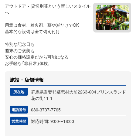
アウトドア × 貸切別荘という新しいスタイル
へ
用意は食材、着火剤、薪や炭だけでOK
基本的な設備は全て備え付け
特別な記念日も
​週末のご褒美も
安心の価格設定だから可能になる
お手軽な「非日常」体験。
施設・店舗情報
群馬県吾妻郡嬬恋村大前2263-604プリンスランド
所在地
花の街11-1
080-3737-7765
電話番号
対応時間: 9:00〜18:00
営業時間