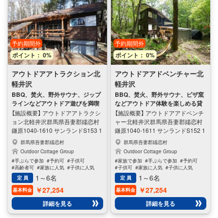
火剤、薪や炭の販売店は、予約後
売店は、予約後メールで案内しま
メールで案内します） 設備は全て
す） 設備は全て庭に常設、滞在中
庭に常設、滞在中の朝7時～夜10
いつでも自由にご利用いただけま
時までの時間、いつでも自由にご
す。炭や薪のつけ方、野外サウナ
利用いただけます。炭や薪の火の
の使い方なども事前のメールで案
予約期間外
予約期間外
つけ方、野外サウナの使い方など
内するので初心者の方でも安心。
ポイント： 0%
ポイント： 0%
も事前のメールで案内するので初
屋根付きBBQスペースも用意して
心者の方でも安心。雨用のBBQ・
います。寝具はベット、枕、毛布
アウトドアアトラクション北
アウトドアアドベンチャー北
焚火スペースも用意しています。
と少し簡素ですが、その分、森に
軽井沢
軽井沢
寝具はベット、枕、毛布と少し簡
囲まれた最高のロケーション、充
BBQ、焚火、野外サウナ、ジップ
BBQ、焚火、野外サウナ、ピザ窯
素ですが、その分、充実したアウ
実したアウトドア設備を周辺相場
ラインなどアウトドア遊びを満喫
などアウトドア体験を楽しめる貸
トドア設備を周辺相場よりお得に
よりお得にお楽しみいただけま
できる貸切別荘
切別荘
【施設概要】 アウトドアアトラクシ
【施設概要】 アウトドアアドベンチ
お楽しみいただけます。 また、室
す。 また、室内にはアマゾンプラ
ョン北軽井沢 ​群馬県吾妻郡嬬恋村
ャー北軽井沢 ​群馬県吾妻郡嬬恋村
内にはアマゾンプライムなどが見
イムなどが見られる大型テレビ、
鎌原1040-1610 サンランドS153 1
鎌原1040-1611 サンランドS152 1
られるテレビ、ボードゲーム、謎
ボードゲーム、ダーツ、謎解きな
棟完全貸切（定員6名） チェックイ
棟完全貸切（定員6名） チェックイ
解きなども用意してあります。 草
ども用意してあります。 草津温泉
群馬県吾妻郡嬬恋村
群馬県吾妻郡嬬恋村
ン16時、チェックアウト11時 ※セ
ン16時、チェックアウト11時 ※セ
津温泉中心地まで車で30分程度で
中心地まで車で30分程度です。お
Outdoor Cottage Group
Outdoor Cottage Group
ルフチェックイン、セルフチェッ
ルフチェックイン、セルフチェッ
す。お時間あれば草津の名湯にも
時間あれば草津の名湯にも足をお
#手ぶらで参加
#予約可
#子供可
#家族で参加
#手ぶらで参加
#予約可
クアウト方式 BBQ、焚火、野外サ
クアウト方式 BBQ、焚火、ピザ
足をお運びください。 玄関に鍵の
運びください。 玄関にキーボック
#高齢者可
#家族に人気
#子供に人気
#子供可
#家族に人気
#子供に人気
ウナ、ジップラインなどが楽しめ
窯、野外サウナなどが楽しめるア
入ったキーボックスを置いている
スを置いているセルフチェックイ
#女性に人気
#男性に人気
#女性に人気
#男性に人気
1～6名
1～6名
定 員
定 員
るアウトドア貸切別荘。 見晴らし
ウトドア貸切別荘。一棟貸切のプ
セルフチェックイン方式なので、
ン方式なので、16時以降の好きな
￥27,254
￥27,254
基本料金
基本料金
の良い一棟貸切のプライベート空
ライベート空間で、アウトドア体
16時以降の好きな時間にチェック
時間にチェックイン出来て便利。
間で、アウトドア遊びが楽しめま
験を満喫できます。お客様にご用
イン出来て便利。チェックアウト
チェックアウトも11時までの好き
詳細を見る
詳細を見る
す。 お客様にご用意いただくの
意いただくのは、食材、着火剤、
も11時までの好きな時間に自由に
な時間に自由に出来ます。
は、食材、着火剤、薪や炭だけで
薪や炭だけでOK。（食材、着火