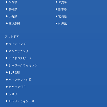
福岡県
佐賀県
長崎県
熊本県
大分県
宮崎県
鹿児島県
沖縄県
アウトドア
ラフティング
キャニオニング
ハイドロスピード
シャワークライミング
SUP（川）
パックラフト（川）
カヤック（川）
沢登り
川下り・ライン下り