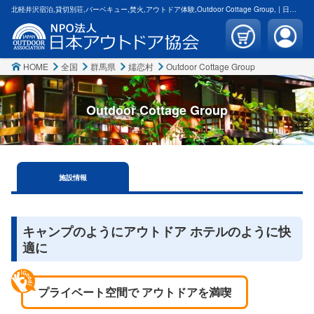
北軽井沢宿泊,貸切別荘,バーベキュー,焚火,アウトドア体験,Outdoor Cottage Group, | 日本アウトドア協会
HOME
全国
群馬県
嬬恋村
Outdoor Cottage Group
Outdoor Cottage Group
施設
情報
キャンプのようにアウトドア ホテルのように快
適に
プライベート空間で アウトドアを満喫