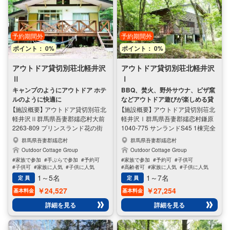
予約期間外
予約期間外
ポイント： 0%
ポイント： 0%
アウトドア貸切別荘北軽井沢
アウトドア貸切別荘北軽井沢
Ⅱ
Ⅰ
キャンプのようにアウトドア ホテ
BBQ、焚火、野外サウナ、ピザ窯
ルのように快適に
などアウトドア遊びが楽しめる貸
切別荘
【施設概要】 アウトドア貸切別荘北
【施設概要】 アウトドア貸切別荘北
軽井沢Ⅱ ​群馬県吾妻郡嬬恋村大前
軽井沢Ⅰ ​群馬県吾妻郡嬬恋村鎌原
2263-809 プリンスランド花の街
1040-775 サンランドS45 1棟完全
210-2 1棟完全貸切（定員5名） チェ
貸切（定員7名） チェックイン16
群馬県吾妻郡嬬恋村
群馬県吾妻郡嬬恋村
ックイン16時、チェックアウト11
時、チェックアウト11時 ※セルフ
Outdoor Cottage Group
Outdoor Cottage Group
時 ※セルフチェックイン、セルフ
チェックイン、セルフチェックア
#家族で参加
#手ぶらで参加
#予約可
#家族で参加
#予約可
#子供可
チェックアウト方式 BBQ、焚き
ウト方式 BBQ、焚火、野外サウナ
#子供可
#家族に人気
#子供に人気
#高齢者可
#家族に人気
#子供に人気
火、野外サウナなどのアウトドア
など、本格的なアウトドア遊びが
#女性に人気
#男性に人気
#女性に人気
#男性に人気
1～5名
1～7名
定 員
定 員
体験が手軽に楽しめる貸切別荘。
楽しめる貸切別荘。木に囲まれた
￥24,527
￥27,254
基本料金
基本料金
静かな別荘地の一棟貸切のプライ
一棟貸切のプライベート空間で、
ベート空間で、ゆったりとアウト
本格アウトドア体験が楽しめま
詳細を見る
詳細を見る
ドア体験が楽しめます。お客様に
す。お客様にご用意いただくの
ご用意いただくのは、食材、着火
は、食材、着火剤、薪や炭だけで
剤、薪や炭だけでOK。（食材、着
OK。（食材、着火剤、薪や炭の販