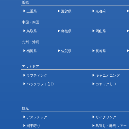
近畿
三重県
滋賀県
京都府
中国・四国
鳥取県
島根県
岡山県
九州・沖縄
福岡県
佐賀県
長崎県
アウトドア
ラフティング
キャニオニング
パックラフト（川）
カヤック（川）
観光
アスレチック
サイクリング
潮干狩り
島巡り・離島ツアー