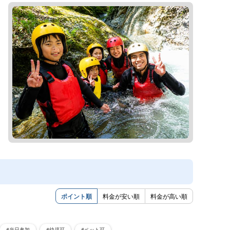
ポイント順
料金が安い順
料金が高い順
#当日参加
#幼児可
#ペット可