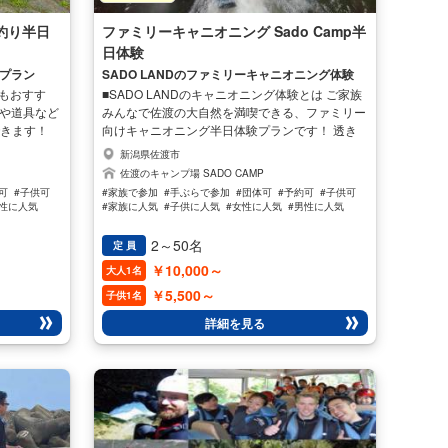
釣り半日
ファミリーキャニオニング Sado Camp半
日体験
ープラン
SADO LANDのファミリーキャニオニング体験
にもおすす
■SADO LANDのキャニオニング体験とは ご家族
餌や道具など
みんなで佐渡の大自然を満喫できる、ファミリー
できます！
向けキャニオニング半日体験プランです！ 透き
るのも楽しい
通る渓流を歩き、小さな滝を滑ったり、お子様か
新潟県佐渡市
中を覗いて、
ら大人まで安心して楽しめるコースをご用意して
佐渡のキャンプ場 SADO CAMP
や家族に人気
います♪ 経験豊富なガイドがしっかりサポートす
可
#子供可
#家族で参加
#手ぶらで参加
#団体可
#予約可
#子供可
なります。ま
るので、初めての方や小さなお子様連れでも安心
男性に人気
#家族に人気
#子供に人気
#女性に人気
#男性に人気
ト)に乗っ
してご参加いただけます ファミリープラン限定
ます♪ ツア
のお得な料金設定なので、ご家族で気軽にアウト
2～50名
定 員
ドが1名同
ドア体験をお楽しみいただけます♪ 通常プランよ
￥10,000～
大人1名
い方でもラ
りリーズナブルな価格で、思い出に残る佐渡の自
心してご参加
然体験を満喫してください 半日で気軽に楽しめ
￥5,500～
子供1名
るため、観光やグルメと組み合わせた佐渡旅行に
詳細を見る
もおすすめです 家族みんなで笑顔になれる特別
な時間を、SADO LANDでお過ごしください！
【ツアー期間】 5月～11月中旬まで開催！