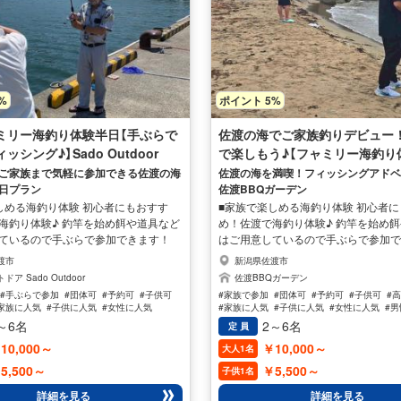
%
ポイント 5%
ミリー海釣り体験半日【手ぶらで
佐渡の海でご家族釣りデビュー
ッシング♪】Sado Outdoor
で楽しもう♪【フャミリー海釣り
ご家族まで気軽に参加できる佐渡の海
佐渡の海を満喫！フィッシングアド
日プラン
佐渡BBQガーデン
しめる海釣り体験 初心者にもおすす
■家族で楽しめる海釣り体験 初心者
海釣り体験♪ 釣竿を始め餌や道具など
め！佐渡で海釣り体験♪ 釣竿を始め
ているので手ぶらで参加できます！
はご用意しているので手ぶらで参加
とは違う楽しさを味わえるのも楽しい
川での釣りとは違う楽しさを味わえ
渡市
新潟県佐渡市
で遊んだり、ツアー中に海中を覗いて、
♪ 海の波で遊んだり、ツアー中に海
ア Sado Outdoor
佐渡BBQガーデン
びながらのツアーは女性や家族に人気
魚をみて遊びながらのツアーは女性
#手ぶらで参加
#団体可
#予約可
#子供可
#家族で参加
#団体可
#予約可
#子供可
#
り場は近隣の浜辺、堤防となります。ま
です♪ 釣り場は近隣の浜辺、堤防と
家族に人気
#子供に人気
#女性に人気
#家族に人気
#子供に人気
#女性に人気
#
ングボート(大きなゴムボート)に乗っ
たラフティングボート(大きなゴムボー
～6名
2～6名
定 員
船釣りもお楽しみいただけます♪ ツア
て浅瀬での船釣りもお楽しみいただけ
10,000～
￥10,000～
大人1名
の楽しいフィッシングガイドが1名同
ーには専門の楽しいフィッシングガイ
安心です。 または泳げない方でもラ
乗するので安心です。 または泳げな
5,500～
￥5,500～
子供1名
ットを着用しますので安心してご参加
イフジャケットを着用しますので安
詳細を見る
詳細を見る
お楽しみ頂けます♪
いただき、お楽しみ頂けます♪