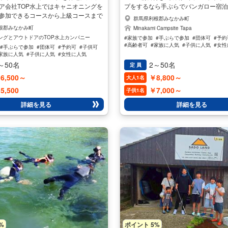
ア会社TOP水上ではキャニオニングを
プをするなら手ぶらでバンガロー宿
参加できるコースから上級コースまで
そして大自然の山々に囲まれて雰囲
群馬県利根郡みなかみ町
な子供さんでも参加できるファミリー
って無いのかなぁ・・・ そう考えて
根郡みなかみ町
Minakami Campsite Tapa
ングなど参加様々なキャニオニングコ
スメです！！ Tapaの夜は星空・虫
ングとアウトドアのTOP水上カンパニー
#家族で参加
#手ぶらで参加
#団体可
#予約
意しています 渓谷（キャニオン）の中
だ空気につつまれ、大自然を満喫しま
#高齢者可
#家族に人気
#子供に人気
#女
#手ぶらで参加
#団体可
#予約可
#子供可
を感じながら川や沢の流れとともに自
るでアジアンリゾートに来たような
#男性に人気
家族に人気
#子供に人気
#女性に人気
で渓谷を下るアウトドアアクティビテ
えます！ Tapaの夜は星空・虫の音
～50名
2～50名
定 員
発祥地はフランスでヨーロッパでは古
気につつまれ、大自然を満喫できます
6,500～
￥8,800～
大人1名
まれており、今では世界中で楽しまれ
ローの寝具はは寝袋がご用意してあり
 水流により削られてできた岩から天然
日予約ですとBBQの食材が準備でき
5,500
￥7,000～
子供1名
ースライダーを滑って遊んだり、大き
りますので、最低でも2日前前日の場
詳細を見る
詳細を見る
ルに飛び込んで泳いだり、大自然との
をお願い致します。 開催期間 4月～1
リルを味わえるリバースポーツです。
ィビティでは体感できない爽快感を一
みてください！！ その楽しさは、や
ること間違いなし♪ あなたもキャニオ
コースを体験してみては？ 【開催期
11月迄
%
ポイント 5%