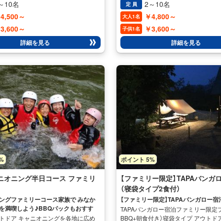
スポーツです。 国内外でも急速に人
りも安定感のあるカナディアンカヌ
～10名
2～10名
定 員
ている新感覚のアクティビティです！
らでは近づくことのできないポイン
4,500～
￥4,800～
大人1名
とはもちろん、水面上をゆったりとク
で安全に楽めるので、のんびりした
、慣れてくれば 友達とレースしたり
楽しみたい人には是非オススメです。
3,600～
￥3,600～
子供1名
います♪ また、不安定なボートの上に
員で息を合わせてパドルを漕ぎ、大
詳細を見る
詳細を見る
ンスをとることでフィットネス効果も
た湖をユックリと進み、操作に慣れ
 性別や年齢層を問わず、幅広い世代
上を軽快に滑っていくスピード感を
しみいただけること間違いなしです♪
思った方向に進んでいくことも出来ま
タンドアップパドル（SUP）水上湖面散
夏は緑葉、秋は紅葉に囲まれながら
てみては？ 開催期間 4月～11月迄【四
湖上クルージングをお楽しみください
ース】
間 4月～12月上旬迄【四万湖カヌーコ
%
ポイント 5%
ニオニング半日コース ファミリ
【ファミリー限定】TAPAバンガ
（寝袋タイプ2食付）
ングファミリーコース家族で みなか
【ファミリー限定】TAPAバンガロー宿
を満喫しよう♪BBQパックもおすす
TAPAバンガロー宿泊ファミリー限定
トドア キャニオニングを各地に広め
BBQ+朝食付き）寝袋タイプ アウトド