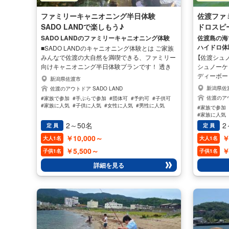
ファミリーキャニオニング半日体験
佐渡ファ
SADO LANDで楽しもう♪
ドロスピ
SADO LANDのファミリーキャニオニング体験
佐渡島の海
ハイドロ体
■SADO LANDのキャニオニング体験とは ご家族
みんなで佐渡の大自然を満喫できる、ファミリー
【佐渡シュ
向けキャニオニング半日体験プランです！ 透き
シュノーケ
通る渓流を歩き、小さな滝を滑ったり、お子様か
ディーボー
新潟県佐渡市
ら大人まで安心して楽しめるコースをご用意して
スーツ、ラ
新潟県佐
佐渡のアウトドア SADO LAND
います♪ 経験豊富なガイドがしっかりサポートす
備を着用す
佐渡のアウ
#家族で参加
#手ぶらで参加
#団体可
#予約可
#子供可
るので、初めての方や小さなお子様連れでも安心
プで参加可
#家族に人気
#子供に人気
#女性に人気
#男性に人気
#家族で参加
してご参加いただけます ファミリープラン限定
人乗り用ゴ
#家族に人気
のお得な料金設定なので、ご家族で気軽にアウト
ンを付けて
2～50名
2
定 員
定 員
ドア体験をお楽しみいただけます♪ 通常プランよ
ぶ 新感覚
￥10,000～
￥
大人1名
大人1名
りリーズナブルな価格で、思い出に残る佐渡の自
がフィンの
然体験を満喫してください 半日で気軽に楽しめ
すのでマリ
￥5,500～
￥
子供1名
子供1名
るため、観光やグルメと組み合わせた佐渡旅行に
いただけま
詳細を見る
もおすすめです 家族みんなで笑顔になれる特別
な時間を、SADO LANDでお過ごしください！
【ツアー期間】 5月～11月中旬まで開催！