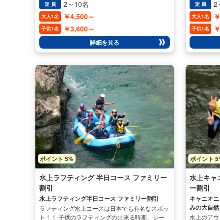
ウォータースポーツです。 国内外でも急速に人
ウォーター
#男性に人気
2～10名
2
定 員
定 員
気が高まっている新感覚のアクティビティです！
気が高まっ
￥4,500～
￥
大人1名
大人1名
波に乗ることはもちろん、水面上をゆったりとク
波に乗るこ
ルージング、慣れてくれば 友達とレースしたり
ルージング
￥3,600～
￥
子供1名
子供1名
も出来ちゃいます♪ また、不安定なボートの上に
も出来ちゃ
詳細を見る
のってバランスをとることでフィットネス効果も
のってバラ
あります。 性別や年齢層を問わず、幅広い世代
あります。
の方にお楽しみいただけること間違いなしです♪
の方にお楽
あなたもスタンドアップパドル（SUP）水上湖面散
あなたもス
歩を体験してみては？ 開催期間 4月～11月迄【四
歩を体験し
万湖SUPコース】
万湖SUPコ
ポイント 5%
ポイント 5
水上ラフティング 半日コース ファミリー
水上キャ
割引
ー割引
水上ラフティング半日コース ファミリー割引
キャニオニ
みの大自然
ラフティング水上コースは日本でも有名なスポッ
め！
ト！！ 子供のラフティングの出来る時期、シー
水上のアウ