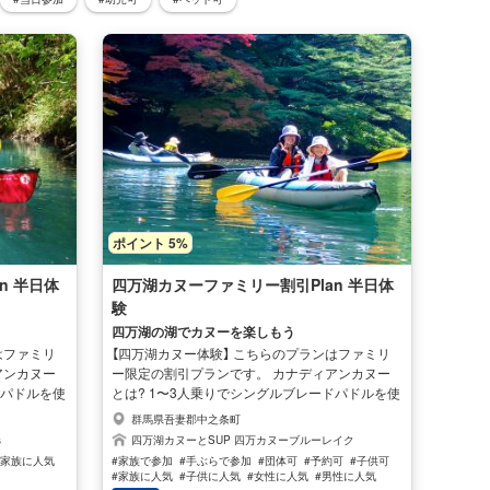
ポイント 5%
n 半日体
四万湖カヌーファミリー割引Plan 半日体
験
四万湖の湖でカヌーを楽しもう
はファミリ
【四万湖カヌー体験】 こちらのプランはファミリ
アンカヌー
ー限定の割引プランです。 カナディアンカヌー
ドパドルを使
とは? 1〜3人乗りでシングルブレードパドルを使
ディアンが使
って漕ぐ舟のことです。北米でインディアンが使
群馬県吾妻郡中之条町
ダインディ
用していたのが起源です。 主にカナダインディ
s
四万湖カヌーとSUP 四万カヌーブルーレイク
カナディア
アンが湖沼の移動に使っていたので『カナディア
#家族に人気
#家族で参加
#手ぶらで参加
#団体可
#予約可
#子供可
 カヤックよ
ンカヌー』という名称になりました。 カヤックよ
#家族に人気
#子供に人気
#女性に人気
#男性に人気