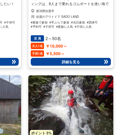
泊したい！
ィングは、8人まで乗れるゴムボートを使い海で
気もイイ感じ
遊ぶウォータースポーツです。 海のシーラフテ
新潟県佐渡市
た方におス
ィングは新しいNEWスポーツなんです。海の波
佐渡のアウトドア SADO LAND
の音色・澄ん
で遊んだり、ツアー中にシュノーケリングが出来
可
#子供可
#家族で参加
#手ぶらで参加
#当日参加
#団体可
しょう♪ ま
たりと遊びながらのツアーは女性や家族に人気で
性に人気
#予約可
#子供可
#家族に人気
#子供に人気
気分をあじわ
す♪ ラフティングツアーには専門の楽しいリバー
#女性に人気
#男性に人気
色・澄んだ空
ガイドが1名同乗するので安心です。 スタート前
2～50名
定 員
よ♪ バンガ
には乗り方・漕ぎ方など説明いたしますので初心
￥10,000～
大人1名
ます。 ※当
者でも安心してご参加いただけます。または泳げ
ない場合があ
ない方でもヘルメット・ライフジャケット・ウエ
￥5,500～
子供1名
合はご連絡
ットスーツなどを着用しますので安心してご参加
詳細を見る
1月末
いただき、お楽しみ頂けます♪
ポイント 5%