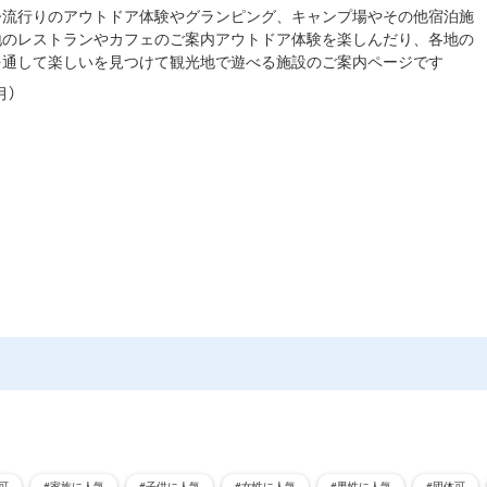
今流行りのアウトドア体験やグランピング、キャンプ場やその他宿泊施
地のレストランやカフェのご案内アウトドア体験を楽しんだり、各地の
を通して楽しいを見つけて観光地で遊べる施設のご案内ページです
月）
可
#家族に人気
#子供に人気
#女性に人気
#男性に人気
#団体可