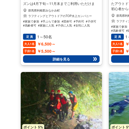
ズンは4月下旬～11月末までご利用いただけま
たアウトド
す。 家族で楽しいラフティング体験をしません
初心者から
群馬県利根郡みなかみ町
か？ 半日コースは全体でおよそ3時間程かかりま
様々、小さ
群馬県利
ラフティングとアウトドアのTOP水上カンパニー
す。 ツアー前の着替えや準備、現地でのセーフ
キャニオニ
ラフティ
#家族で参加
#手ぶらで参加
#団体可
#予約可
#子供可
ティートーク（安全説明） 船上時間は約1時間程、
ースをご用
#高齢者可
#家族に人気
#子供に人気
#女性に人気
#家族で参加
大きな波を乗り越えて家族で力を合わせてラフテ
で、大自然
#男性に人気
#高齢者可
#
ィングの醍醐味川下りをしよう♪ ●ラフティング
分の体一つ
#男性に人気
1～50名
1
定 員
定 員
とは 水上のラフティングは8人迄乗れる大きなゴ
ィです。 
￥6,500～
￥
大人1名
大人1名
ムボートで、力を合わせ激流を下るウォータース
くから親し
ポーツです。水上ラフティング半日コースは午前
ています♪
￥5,500～
￥
子供1名
子供1名
と午後の数回開催しております。 子供さんから
のウォータ
詳細を見る
大人まで楽しめるコースです。 アグレッシブに
な天然プー
遊びたい方はラフティング激流コースをお勧め致
一体感＆ス
します。 【開催期間】 4月～11月迄
他のアクテ
度体験して
みつきにな
ニング水上
間】 4月～
ポイント 5%
ポイント 5