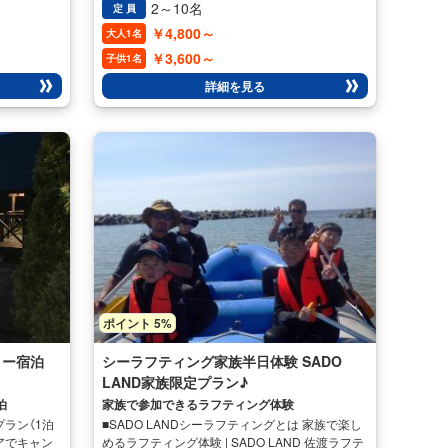
ーなら、陸か
りも安定感のあるカナディアンカヌーなら、陸か
2～10名
定 員
トや渓流の中
らでは近づくことのできないポイントや渓流の中
￥4,800～
大人1名
い人・景色を
で安全に楽めるので、のんびりしたい人・景色を
 乗船者全
楽しみたい人には是非オススメです。 乗船者全
￥3,600～
子供1名
自然に囲まれ
員で息を合わせてパドルを漕ぎ、大自然に囲まれ
詳細を見る
てくると、湖
た湖をユックリと進み、操作に慣れてくると、湖
体感しながら
上を軽快に滑っていくスピード感を体感しながら
すよ♪ 春〜
思った方向に進んでいくことも出来ますよ♪ 春〜
進む、極上の
夏は緑葉、秋は紅葉に囲まれながら進む、極上の
。 開催期
湖上クルージングをお楽しみください。 開催期
ース】
間 4月～12月上旬迄【四万湖カヌーコース】
ポイント 5%
ロー宿泊
シーラフティング家族半日体験 SADO
LAND家族限定プラン♪
泊
家族で参加できるラフティング体験
プラン（1泊
■SADO LANDシーラフティングとは 家族で楽し
アでキャン
めるラフティング体験 | SADO LAND 佐渡ラフテ