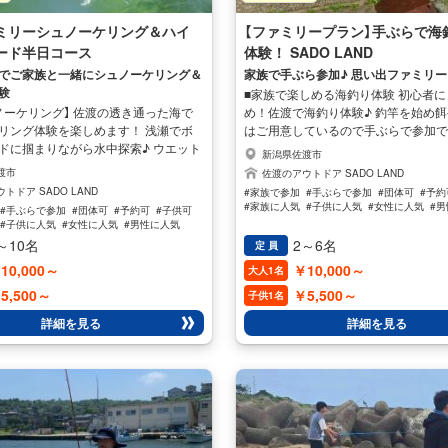
ミリーシュノーケリング＆ハイ
【ファミリープラン】手ぶらで海
ード半日コース
体験！ SADO LAND
でご家族と一緒にシュノーケリング＆
家族で手ぶら参加♪ 思い出ファミリ
験
■家族で楽しめる海釣り体験 初心者
ノーケリング】 佐渡の透き通った海で
め！佐渡で海釣り体験♪ 釣竿を始め
リング体験を楽しめます！ 浅瀬でボ
はご用意しているので手ぶらで参加
ドに掴まりながら水中探索♪ ウエット
川での釣りとは違う楽しさを味わえ
新潟県佐渡市
イフジャケット、ヘルメットなどの装
♪ 海の波で遊んだり、ツアー中に海
渡市
佐渡のアウトドア SADO LAND
るので 小さなお子様やご家族グルー
魚をみて遊びながらのツアーは女性
トドア SADO LAND
#家族で参加
#手ぶらで参加
#団体可
#予約
能です。 【ハイドロスピードとは？】 1
です♪ 釣り場は近隣の浜辺、堤防と
#家族に人気
#子供に人気
#女性に人気
#
#手ぶらで参加
#団体可
#予約可
#子供可
ムボートに上半身を乗せ、足にはフィ
たラフティングボート(大きなゴムボー
#子供に人気
#女性に人気
#男性に人気
体のバランスをとりながら海や川で遊
て浅瀬での船釣りもお楽しみいただけ
～10名
2～6名
定 員
のボディボードです。 ベテランガイド
ーには専門の楽しいフィッシングガイ
10,000～
￥10,000～
大人1名
使い方や泳ぎ方など全て説明いたしま
乗するので安心です。 または泳げな
ンスポーツ初心者でも安心してご参加
イフジャケットを着用しますので安
5,500～
￥5,500～
子供1名
す。 春から秋まで体験できます！
いただき、お楽しみ頂けます♪
詳細を見る
詳細を見る