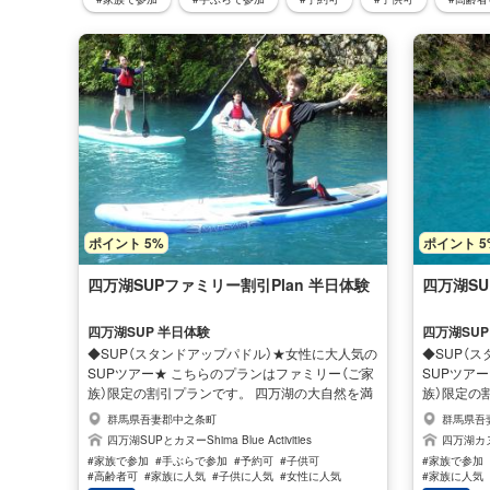
ポイント 5%
ポイント 5
四万湖SUPファミリー割引Plan 半日体験
四万湖SU
四万湖SUP 半日体験
四万湖SU
◆SUP（スタンドアップパドル）★女性に大人気の
◆SUP（
SUPツアー★ こちらのプランはファミリー（ご家
SUPツア
族）限定の割引プランです。 四万湖の大自然を満
族）限定の
喫できるSUPはどなたでも初心者でもご利用いた
喫できるS
群馬県吾妻郡中之条町
群馬県吾
だけます(^^♪ ご家族でも参加可能のSUPは小学
だけます(^
四万湖SUPとカヌーShima Blue Activities
四万湖カ
生以上であればOKです。 SUPとは大きなサーフ
生以上であ
#家族で参加
#手ぶらで参加
#予約可
#子供可
#家族で参加
ボードの上に乗り水上を漕ぎ進めていくお洒落な
ボードの上
#高齢者可
#家族に人気
#子供に人気
#女性に人気
#家族に人気