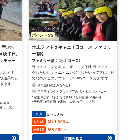
ポイント 5%
！手ぶら
水上ラフト＆キャニ 1日コース ファミリ
体験半日】
ー割引
ベンチャー｜
ファミリー割引（水上コース）
ラフティングとキャニオニング体験 ラフティン
にもおすす
グしたいしキャニオニングもしたいって方にお勧
餌や道具など
めなのがこのアウトドア1Dayコースがおすす
できます！
め！せっかくだから、どうせやるなら思いっきり
群馬県利根郡みなかみ町
るのも楽しい
アウトドアを楽しみたい方におすすめなのがこの
ラフティングとアウトドアのTOP水上カンパニー
中を覗いて、
パック、親切で楽しいガイドが同行するので安心
#家族で参加
#手ぶらで参加
#当日参加
#団体可
や家族に人気
で楽しくツアーができちゃいます♪ 大人気のラフ
#予約可
#子供可
#家族に人気
#子供に人気
高齢者可
なります。ま
ティングとキャニオニングのファミリー割引セッ
男性に人気
ト)に乗っ
トプランでお得です。 さらに、お昼のランチと
2～30名
定 員
ます♪ ツア
無料のドリンクも付いていまーす♪ 子供さんから
￥11,000～
大人1名
ドが1名同
参加できてしあも割引きなんて嬉しいツアーです
い方でもラ
よ(^^♪ 当日全部アウトドア体験するか、当日と
￥8,000～
子供1名
心してご参加
翌日に半日づつ分けることもできます。 【開催期
詳細を見る
間】 4月～11月迄