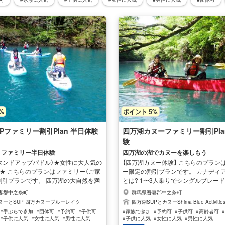
%
ポイント 5%
Pファミリー割引Plan 半日体験
四万湖カヌーファミリー割引Pla
験
P ファミリー半日体験
四万湖の湖でカヌーを楽しもう
スタンドアップパドル）★女性に大人気の
【四万湖カヌー体験】 こちらのプラン
ー★ こちらのプランはファミリー（ご家
ー限定の割引プランです。 カナディ
割引プランです。 四万湖の大自然を満
とは? 1〜3人乗りでシングルブレー
UPはどなたでも初心者でもご利用いた
って漕ぐ舟のことです。北米でイン
妻郡中之条町
群馬県吾妻郡中之条町
^♪ ご家族でも参加可能のSUPは小学
用していたのが起源です。 主にカナ
ヌーとSUP 四万カヌーブルーレイク
四万湖SUPとカヌーShima Blue Activitie
ればOKです。 SUPとは大きなサーフ
アンが湖沼の移動に使っていたので『
#手ぶらで参加
#団体可
#予約可
#子供可
#家族で参加
#予約可
#子供可
#高齢者可
に乗り水上を漕ぎ進めていくお洒落な
ンカヌー』という名称になりました。
#子供に人気
#女性に人気
#男性に人気
#子供に人気
#女性に人気
#男性に人気