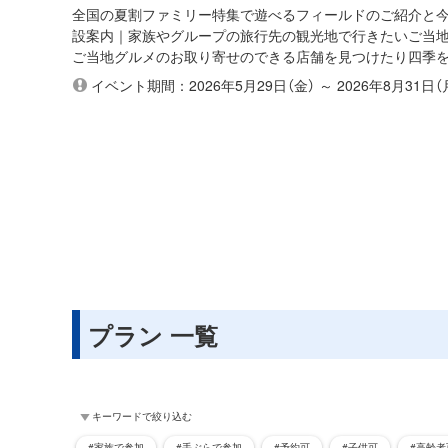
全国の夏割ファミリー特集で遊べるフィールドのご紹介と
設案内｜家族やグループの旅行先の観光地で行きたいご当
ご当地グルメのお取り寄せのできる店舗を見つけたり四季
イベント期間：2026年5月29日（金） ～ 2026年8月31日（
プラン 一覧
キーワードで絞り込む
#家族で参加
#手ぶらで参加
#予約可
#子供可
#高齢者