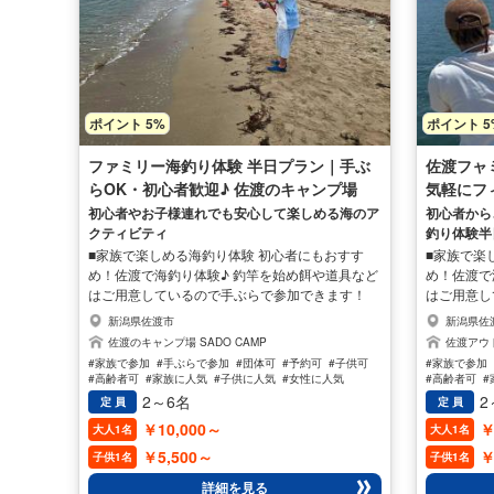
ポイント 5%
ポイント 5
ファミリー海釣り体験 半日プラン｜手ぶ
佐渡フャ
らOK・初心者歓迎♪ 佐渡のキャンプ場
気軽にフィ
SADO CAMP
初心者やお子様連れでも安心して楽しめる海のア
初心者から
クティビティ
釣り体験半
■家族で楽しめる海釣り体験 初心者にもおすす
■家族で楽
め！佐渡で海釣り体験♪ 釣竿を始め餌や道具など
め！佐渡で
はご用意しているので手ぶらで参加できます！
はご用意し
川での釣りとは違う楽しさを味わえるのも楽しい
川での釣り
新潟県佐渡市
新潟県佐
♪ 海の波で遊んだり、ツアー中に海中を覗いて、
♪ 海の波
佐渡のキャンプ場 SADO CAMP
佐渡アウトド
魚をみて遊びながらのツアーは女性や家族に人気
魚をみて遊
#家族で参加
#手ぶらで参加
#団体可
#予約可
#子供可
#家族で参加
です♪ 釣り場は近隣の浜辺、堤防となります。ま
です♪ 釣
#高齢者可
#家族に人気
#子供に人気
#女性に人気
#高齢者可
#
たラフティングボート(大きなゴムボート)に乗っ
たラフティ
#男性に人気
#男性に人気
2～6名
2
定 員
定 員
て浅瀬での船釣りもお楽しみいただけます♪ ツア
て浅瀬での
￥10,000～
￥
大人1名
大人1名
ーには専門の楽しいフィッシングガイドが1名同
ーには専門
乗するので安心です。 または泳げない方でもラ
乗するので
￥5,500～
￥
子供1名
子供1名
イフジャケットを着用しますので安心してご参加
イフジャケ
詳細を見る
いただき、お楽しみ頂けます♪
いただき、