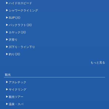
ハイドロスピード
シャワークライミング
SUP（川）
パックラフト（川）
カヤック（川）
沢登り
川下り・ライン下り
釣り（川）
観光
アスレチック
サイクリング
観光ツアー
温泉・スパ