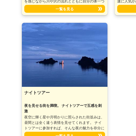
を感じながら川や沢の流れとともに自分の体一つ
速に人気が
で渓谷を下るアウトドアアクティビティです。
です！ 波
一覧を見る
発祥地はフランスでヨーロッパでは古くから親し
たりとクル
まれており、今では世界中で楽しまれています♪
スしたりも
水流により削られてできた岩から天然のウォータ
トの上にの
ースライダーを滑って遊んだり、大きな天然プー
ス効果もあ
ルに飛び込んで泳いだり、大自然との一体感＆ス
広い世代の
リルを味わえるリバースポーツです。
しです♪
ナイトツアー
夜を見せる街を満喫。 ナイトツアーで五感を刺
激
夜空に輝く星や月明かりに照らされた街並みは、
昼間とは全く違う表情を見せてくれます。 ナイ
トツアーに参加すれば、そんな夜の魅力を存分に
味わうことができます。 ナイトツアーは、誰で
一覧を見る