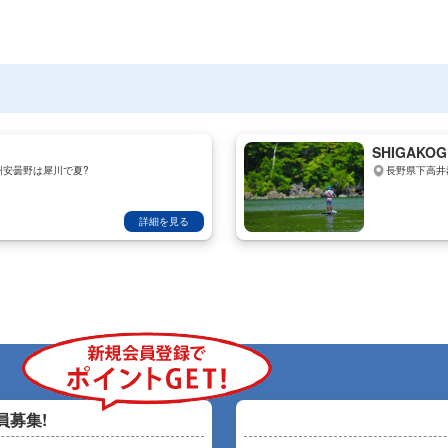
SHIGAKOG
州安曇野は犀川で夏?
長野県下高井
詳細を見る
員募集!