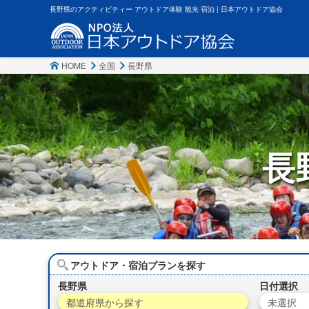
長野県のアクティビティー アウトドア体験 観光 宿泊 | 日本アウトドア協会
HOME
全国
長野県
長
アウトドア・宿泊プランを探す
長野県
日付選択
都道府県から探す
未選択