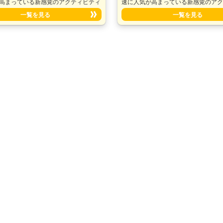
高まっている新感覚のアクティビティ
速に人気が高まっている新感覚のア
に乗ることはもちろん、水面上をゆっ
です！ 波に乗ることはもちろん、水
一覧を見る
一覧を見る
ージング、慣れてくれば 友達とレー
たりとクルージング、慣れてくれば 
出来ちゃいます♪ また、不安定なボー
スしたりも出来ちゃいます♪ また、
ってバランスをとることでフィットネ
トの上にのってバランスをとること
ります。 性別や年齢層を問わず、幅
ス効果もあります。 性別や年齢層を
方にお楽しみいただけること間違いな
広い世代の方にお楽しみいただける
しです♪