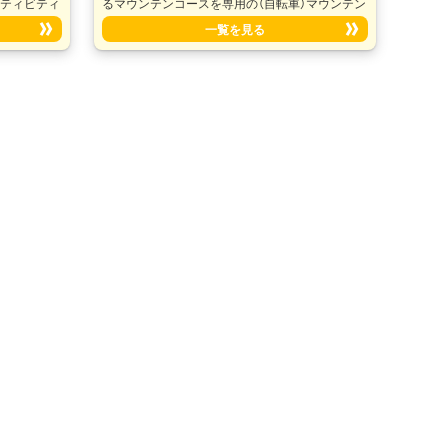
クティビティ
るマウンテンコースを専用の（自転車）マウンテン
面上をゆっ
バイクで走る、駆け抜けるスポーツは爽快な気分
一覧を見る
友達とレー
を味わえる事、間違いなしのアウトドア体験で
不安定なボー
す。
でフィットネ
問わず、幅
こと間違いな